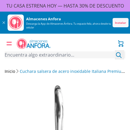
TU CASA ESTRENA HOY — HASTA 30% DE DESCUENTO
 contenido
Almacenes Anfora
Instalar
Descarga la App de Almacenes Ánfora. Tu espacio feliz, ahora desde tu
celular
Carr
Busc
Inicio
Cuchara salsera de acero inoxidable Italiana Premium
KT-III D L Qualité Premium