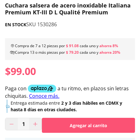
Cuchara salsera de acero inoxidable Italiana
Premium KT-III D L Qualité Premium
SKU
1530286
EN STOCK
Compra de 7 a 12 piezas por
$ 91.08
cada uno y
ahorra 8%
Compra 13 o más piezas por
$ 79.20
cada uno y
ahorra 20%
Precio regular
$99.00
Entrega estimada entre
2 y 3 dias hábiles en CDMX y
hasta 8 días en otras ciudades.
Agregar al carrito