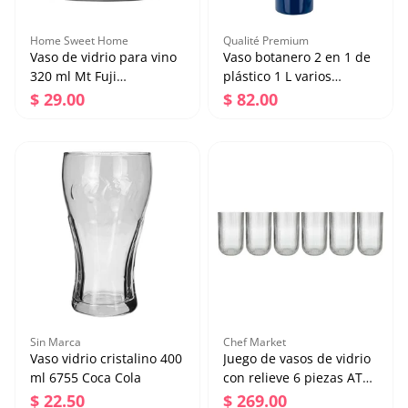
Home Sweet Home
Qualité Premium
Vaso de vidrio para vino
Vaso botanero 2 en 1 de
320 ml Mt Fuji
plástico 1 L varios
ATN2752A Home Sweet
colores ATS-1344 Home
Precio regular
Precio regular
$ 29.00
$ 82.00
Home
Sweet Home
Vaso de vidrio para vino
Vaso botanero 2 en 1 de
320 ml Mt Fuji
plástico 1 L varios
ATN2752A Home Sweet
colores ATS-1344 Home
Precio regular
Precio regular
$ 29.00
$ 82.00
Home
Sweet Home
Agregar al carrito
Agregar al carrito
Sin Marca
Chef Market
Vaso vidrio cristalino 400
Juego de vasos de vidrio
ml 6755 Coca Cola
con relieve 6 piezas ATH-
868 Chef Market
Precio regular
Precio regular
$ 22.50
$ 269.00