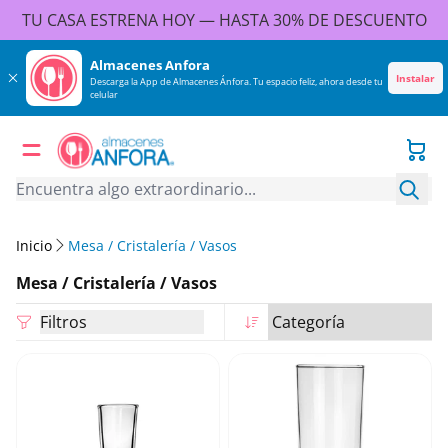
TU CASA ESTRENA HOY — HASTA 30% DE DESCUENTO
 contenido
Almacenes Anfora
Instalar
Descarga la App de Almacenes Ánfora. Tu espacio feliz, ahora desde tu
celular
Carr
Busc
Inicio
Mesa / Cristalería / Vasos
Colección:
Mesa / Cristalería / Vasos
Mostrando 1 - 36 de 162
Filtros