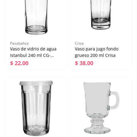
Agregar al carrito
Agregar al carrito
Pasabahce
Crisa
Vaso de vidrio de agua
Vaso para jugo fondo
Istanbul 240 ml CG-
grueso 200 ml Crisa
754375 Pasabahce
Precio regular
Precio regular
$ 22.00
$ 38.00
Vaso de vidrio de agua
Vaso para jugo fondo
Istanbul 240 ml CG-
grueso 200 ml Crisa
754375 Pasabahce
Precio regular
Precio regular
$ 22.00
$ 38.00
Agregar al carrito
Agregar al carrito