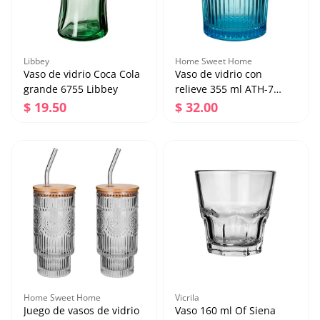
Libbey
Home Sweet Home
Vaso de vidrio Coca Cola
Vaso de vidrio con
grande 6755 Libbey
relieve 355 ml ATH-7
Home Sweet Home
Precio regular
Precio regular
$ 19.50
$ 32.00
Vaso de vidrio Coca
Vaso de vidrio con
Cola grande 6755
relieve 355 ml ATH-7
Libbey
Home Sweet Home
Precio regular
Precio regular
$ 19.50
$ 32.00
Agregar al carrito
Agregar al carrito
Home Sweet Home
Vicrila
Juego de vasos de vidrio
Vaso 160 ml Of Siena