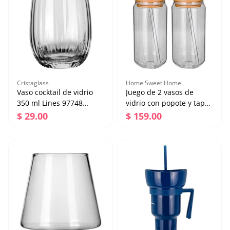
Agregar al carrito
Agregar al carrito
Cristaglass
Home Sweet Home
Vaso cocktail de vidrio
Juego de 2 vasos de
350 ml Lines 97748
vidrio con popote y tapa
Cristaglass
535 ml Home Sweet
Precio regular
Precio regular
$ 29.00
$ 159.00
Home
Vaso cocktail de vidrio
Juego de 2 vasos de
350 ml Lines 97748
vidrio con popote y tapa
Cristaglass
535 ml Home Sweet
Precio regular
Precio regular
$ 29.00
$ 159.00
Home
Agregar al carrito
Agregar al carrito