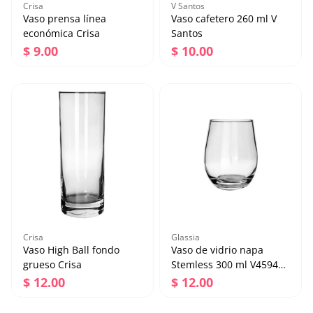
Crisa
V Santos
Vaso prensa línea
Vaso cafetero 260 ml V
económica Crisa
Santos
Precio regular
Precio regular
$ 9.00
$ 10.00
Vaso prensa línea
Vaso cafetero 260 ml V
económica Crisa
Santos
Precio regular
Precio regular
$ 9.00
$ 10.00
Agregar al carrito
Agregar al carrito
Crisa
Glassia
Vaso High Ball fondo
Vaso de vidrio napa
grueso Crisa
Stemless 300 ml V459490
Glassia
Precio regular
Precio regular
$ 12.00
$ 12.00
Vaso High Ball fondo
Vaso de vidrio napa