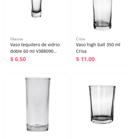
Glassia
Crisa
Vaso tequilero de vidrio
Vaso high ball 350 ml
doble 60 ml V388090
Crisa
Glassia
Precio regular
Precio regular
$ 6.50
$ 11.00
Vaso tequilero de vidrio
Vaso high ball 350 ml
doble 60 ml V388090
Crisa
Glassia
Precio regular
Precio regular
$ 6.50
$ 11.00
Agregar al carrito
Agregar al carrito