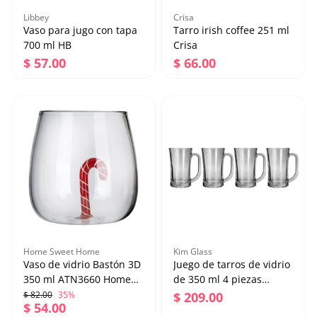
Libbey
Crisa
Vaso para jugo con tapa
Tarro irish coffee 251 ml
700 ml HB
Crisa
Precio regular
Precio regular
$ 57.00
$ 66.00
Vaso para jugo con tapa
Tarro irish coffee 251
700 ml HB
ml Crisa
Precio regular
Precio regular
$ 57.00
$ 66.00
Agregar al carrito
Agregar al carrito
Home Sweet Home
Kim Glass
Vaso de vidrio Bastón 3D
Juego de tarros de vidrio
350 ml ATN3660 Home
de 350 ml 4 piezas
Sweet Home
MS1232/4-1GB LINCOLN
Precio regular
Precio regular
$ 82.00
35%
$ 209.00
Precio de venta
$ 54.00
Kim Glass