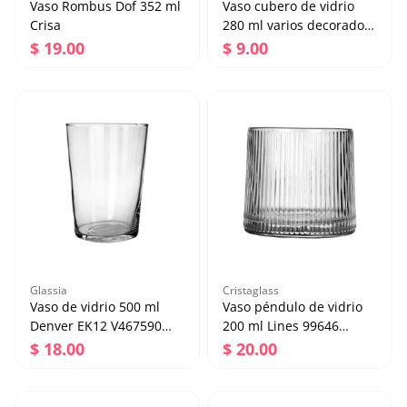
Vaso Rombus Dof 352 ml
Vaso cubero de vidrio
Crisa
280 ml varios decorados
111 V Santos
Precio regular
Precio regular
$ 19.00
$ 9.00
Vaso Rombus Dof 352
Vaso cubero de vidrio
ml Crisa
280 ml varios
decorados 111 V Santos
Precio regular
Precio regular
$ 19.00
$ 9.00
Agregar al carrito
Agregar al carrito
Glassia
Cristaglass
Vaso de vidrio 500 ml
Vaso péndulo de vidrio
Denver EK12 V467590
200 ml Lines 99646
Glassia
Cristaglass
Precio regular
Precio regular
$ 18.00
$ 20.00
Vaso de vidrio 500 ml
Vaso péndulo de vidrio