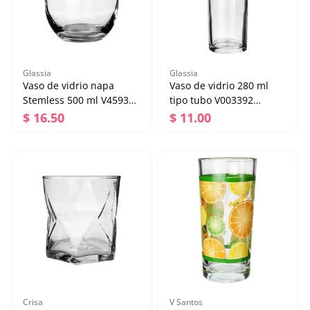
Glassia
Glassia
Vaso de vidrio napa
Vaso de vidrio 280 ml
Stemless 500 ml V459390
tipo tubo V003392
Glassia
Glassia
Precio regular
Precio regular
$ 16.50
$ 11.00
Vaso de vidrio napa
Vaso de vidrio 280 ml
Stemless 500 ml
tipo tubo V003392
V459390 Glassia
Glassia
Precio regular
Precio regular
$ 16.50
$ 11.00
Agregar al carrito
Agregar al carrito
Crisa
V Santos